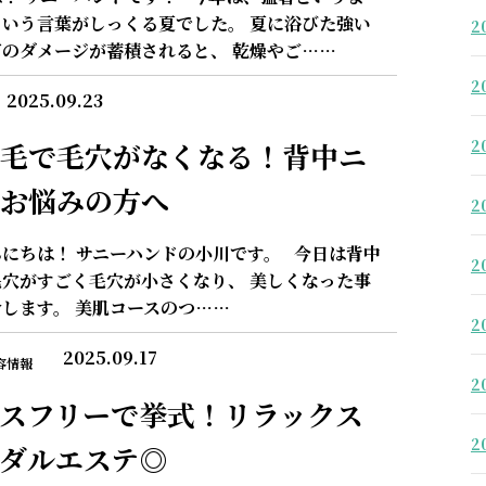
という言葉がしっくる夏でした。 夏に浴びた強い
2
のダメージが蓄積されると、 乾燥やご……
2
2025.09.23
2
毛で毛穴がなくなる！背中ニ
お悩みの方へ
2
にちは！ サニーハンドの小川です。 今日は背中
2
穴がすごく毛穴が小さくなり、 美しくなった事
します。 美肌コースのつ……
2
2025.09.17
容情報
2
スフリーで挙式！リラックス
2
ダルエステ◎