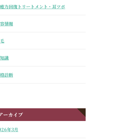
癒力回復トリートメント・耳ツボ
容情報
毛
知識
格診断
アーカイブ
026年3月