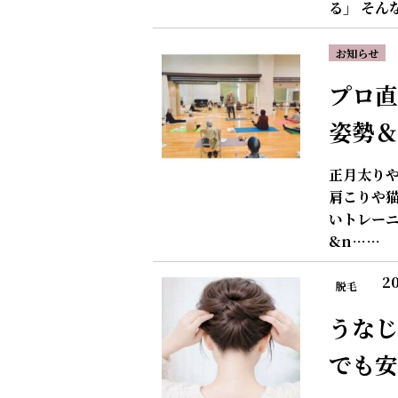
る」 そん
お知らせ
プロ直
姿勢＆
正月太り
肩こりや猫
いトレー
&n……
20
脱毛
うなじ
でも安