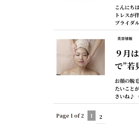
こんにちは
トレスが伴
ブライダル
美容情報
９月は
で”若
お顔の脱毛
たいこと
さいね♪ 
Page 1 of 2
1
2