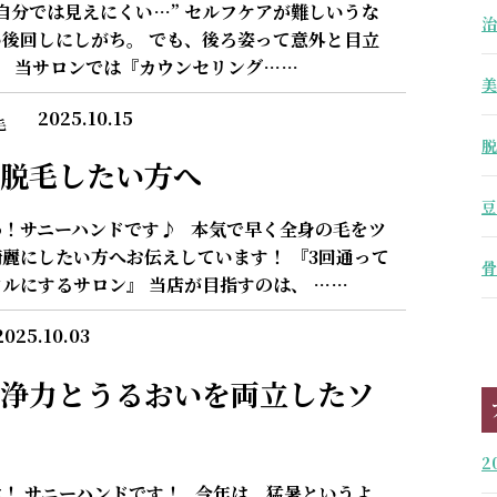
自分では見えにくい…” セルフケアが難しいうな
治
後回しにしがち。 でも、後ろ姿って意外と目立
。 当サロンでは『カウンセリング……
美
2025.10.15
毛
脱
脱毛したい方へ
豆
わ！サニーハンドです♪ 本気で早く全身の毛をツ
麗にしたい方へお伝えしています！ 『3回通って
骨
ルにするサロン』 当店が目指すのは、 ……
2025.10.03
浄力とうるおいを両立したソ
2
！ サニーハンドです！ 今年は、猛暑というよ