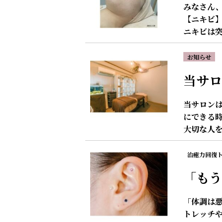
みなさん、
【ニキビ
ニキビは突
お知らせ
当サロ
当サロンは
にできる
大切な人
治癒力回復
「もう
「体調は悪
トレッチ