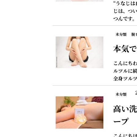
“うなじは
じは、つい
つんです
未分類
脱
本気で
こんにち
ルツルに綺
全身ツルツ
未分類
高い洗
ープ
こんにちは