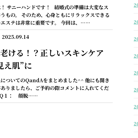
2
！ サニーハンドです！ 結婚式の準備は大変なス
うもの。 そのため、心身ともにリラックスできる
2
エステは非常に重要です。 今回は、……
2025.09.14
2
老ける！？正しいスキンケア
2
見え肌”に
2
についてのQandAをまとめました^^ 他にも聞き
がありましたら、ご予約の際コメントに入れてくだ
2
Q１： 顔脱……
2
2