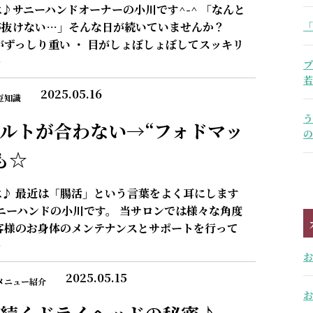
♪サニーハンドオーナーの小川です^-^ 「なんと
「
が抜けない…」そんな日が続いていませんか？
がずっしり重い ・ 目がしょぼしょぼしてスッキリ
…
プ
若
2025.05.16
豆知識
う
ルトが合わない→“フォドマッ
の
も☆
♪ 最近は「腸活」という言葉をよく耳にします
サニーハンドの小川です。 当サロンでは様々な角度
客様のお身体のメンテナンスとサポートを行って
…
お
2025.05.15
メニュー紹介
お