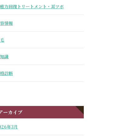
癒力回復トリートメント・耳ツボ
容情報
毛
知識
格診断
アーカイブ
026年3月