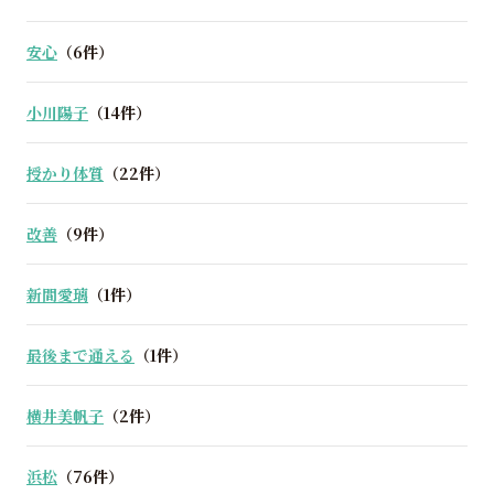
安心
（6件）
小川陽子
（14件）
授かり体質
（22件）
改善
（9件）
新間愛璃
（1件）
最後まで通える
（1件）
横井美帆子
（2件）
浜松
（76件）