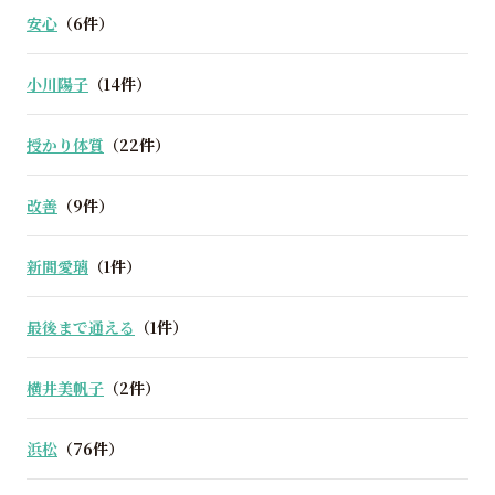
安心
（6件）
小川陽子
（14件）
授かり体質
（22件）
改善
（9件）
新間愛璃
（1件）
最後まで通える
（1件）
横井美帆子
（2件）
浜松
（76件）