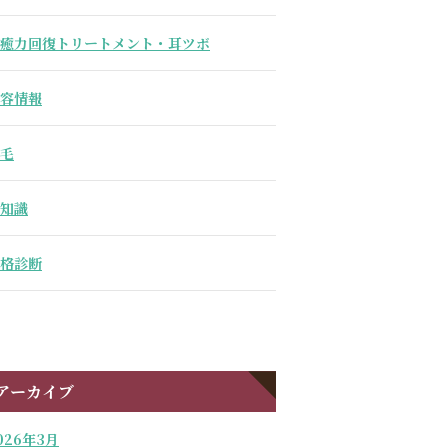
癒力回復トリートメント・耳ツボ
容情報
毛
知識
格診断
アーカイブ
026年3月