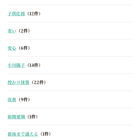
子供応援
（12件）
安い
（2件）
安心
（6件）
小川陽子
（14件）
授かり体質
（22件）
改善
（9件）
新間愛璃
（1件）
最後まで通える
（1件）