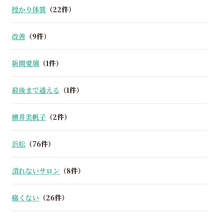
授かり体質
（22件）
改善
（9件）
新間愛璃
（1件）
最後まで通える
（1件）
横井美帆子
（2件）
浜松
（76件）
潰れないサロン
（8件）
痛くない
（26件）