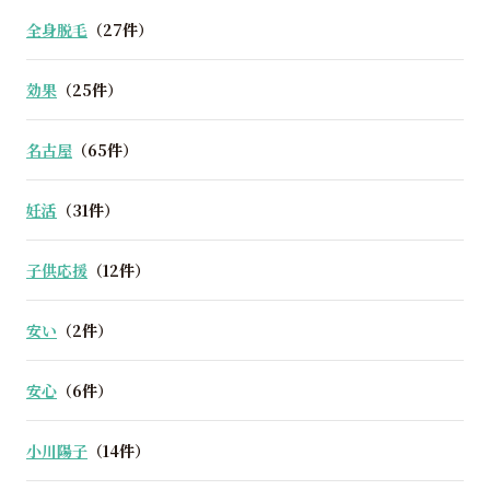
全身脱毛
（27件）
効果
（25件）
名古屋
（65件）
妊活
（31件）
子供応援
（12件）
安い
（2件）
安心
（6件）
小川陽子
（14件）