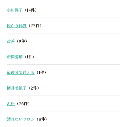
小川陽子
（14件）
授かり体質
（22件）
改善
（9件）
新間愛璃
（1件）
最後まで通える
（1件）
横井美帆子
（2件）
浜松
（76件）
潰れないサロン
（8件）