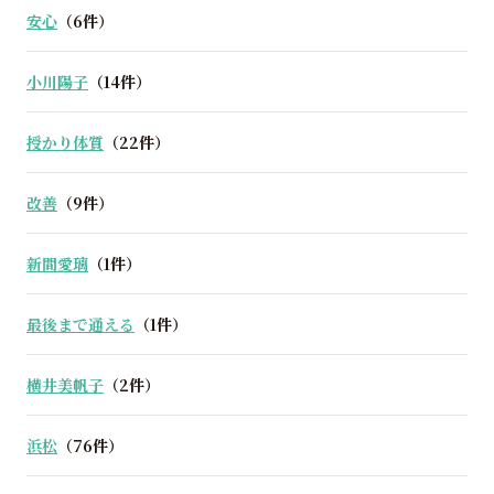
安心
（6件）
小川陽子
（14件）
授かり体質
（22件）
改善
（9件）
新間愛璃
（1件）
最後まで通える
（1件）
横井美帆子
（2件）
浜松
（76件）