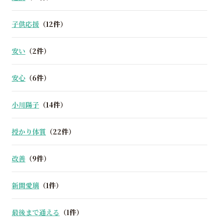
子供応援
（12件）
安い
（2件）
安心
（6件）
小川陽子
（14件）
授かり体質
（22件）
改善
（9件）
新間愛璃
（1件）
最後まで通える
（1件）